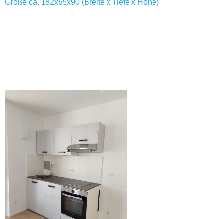
Größe ca. 182x65x90 (Breite x Tiefe x Höhe)