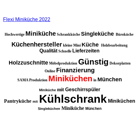
Flexi Miniküche 2022
Miniküche
Singleküche
Hochwertige
Schrankküche
Büroküche
Küchenhersteller
Küche
kleine Mini
Holzbearbeitung
Qualität
Lieferzeiten
Schnelle
Günstig
Holzzuschnitte
Möbelproduktion
Dekorplatten
Finanzierung
Online
Miniküchen
München
SAMA Produktion
in
mit
Geschirrspüler
Miniküche
Kühlschrank
Pantryküche
Miniküchen
mit
Miniküche
München
Singleküchen