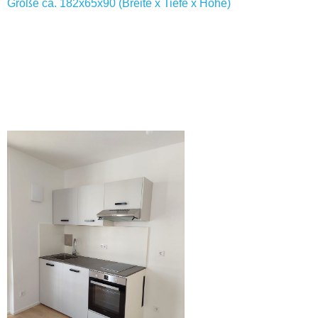
Größe ca. 182x65x90 (Breite x Tiefe x Höhe)