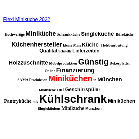
Flexi Miniküche 2022
Miniküche
Singleküche
Hochwertige
Schrankküche
Büroküche
Küchenhersteller
Küche
kleine Mini
Holzbearbeitung
Qualität
Lieferzeiten
Schnelle
Günstig
Holzzuschnitte
Möbelproduktion
Dekorplatten
Finanzierung
Online
Miniküchen
München
SAMA Produktion
in
mit
Geschirrspüler
Miniküche
Kühlschrank
Pantryküche
Miniküchen
mit
Miniküche
München
Singleküchen